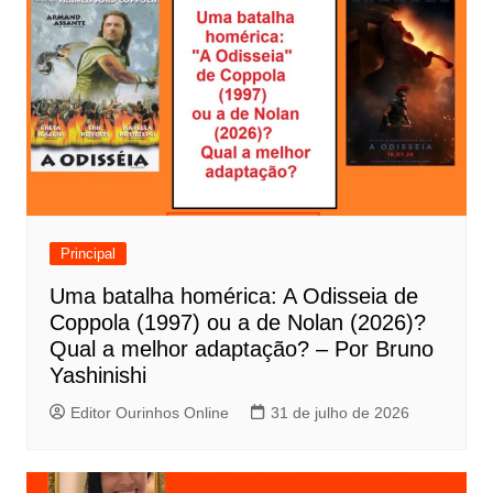
e
g
a
ç
ã
o
d
e
Principal
P
Uma batalha homérica: A Odisseia de
o
Coppola (1997) ou a de Nolan (2026)?
s
Qual a melhor adaptação? – Por Bruno
t
Yashinishi
Editor Ourinhos Online
31 de julho de 2026