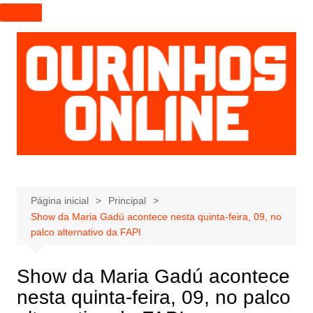
I
r
p
a
r
a
o
c
o
n
t
e
Página inicial
Principal
Show da Maria Gadú acontece nesta quinta-feira, 09, no
ú
palco alternativo da FAPI
d
o
Show da Maria Gadú acontece
nesta quinta-feira, 09, no palco