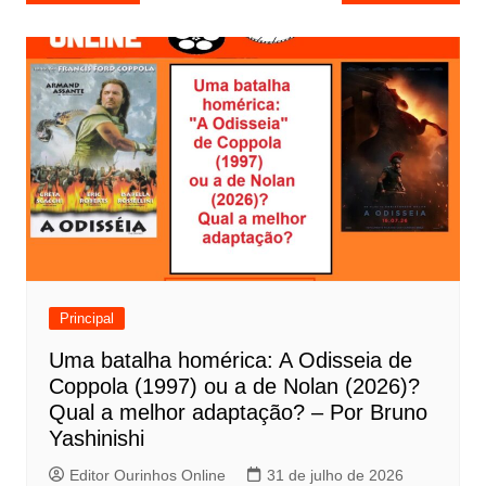
a
v
e
g
a
ç
ã
o
d
e
Principal
P
Uma batalha homérica: A Odisseia de
o
Coppola (1997) ou a de Nolan (2026)?
s
Qual a melhor adaptação? – Por Bruno
t
Yashinishi
Editor Ourinhos Online
31 de julho de 2026