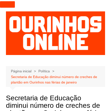
I
r
p
a
r
a
o
c
o
n
t
e
Página inicial
Política
Secretaria de Educação diminui número de creches de
ú
plantão em Ourinhos nas férias de janeiro
d
o
Secretaria de Educação
diminui número de creches de