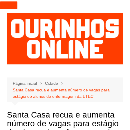
I
r
p
a
r
a
o
c
o
n
t
e
Página inicial
Cidade
Santa Casa recua e aumenta número de vagas para
ú
estágio de alunos de enfermagem da ETEC
d
o
Santa Casa recua e aumenta
número de vagas para estágio