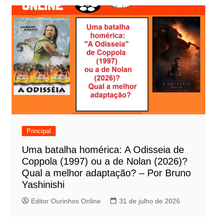
v
e
g
a
ç
ã
o
d
e
Principal
P
Uma batalha homérica: A Odisseia de
o
Coppola (1997) ou a de Nolan (2026)?
s
Qual a melhor adaptação? – Por Bruno
t
Yashinishi
Editor Ourinhos Online
31 de julho de 2026