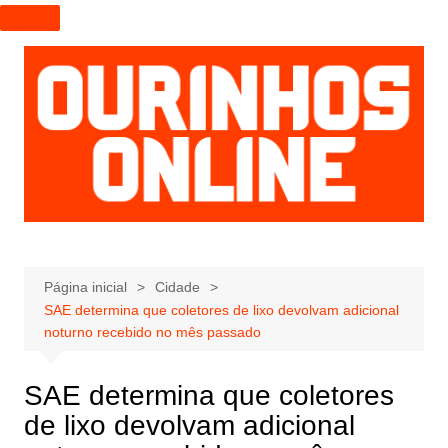
I
r
p
a
r
a
o
c
o
n
t
e
Página inicial
Cidade
SAE determina que coletores de lixo devolvam adicional
ú
noturno recebido no mês passado
d
o
SAE determina que coletores
de lixo devolvam adicional