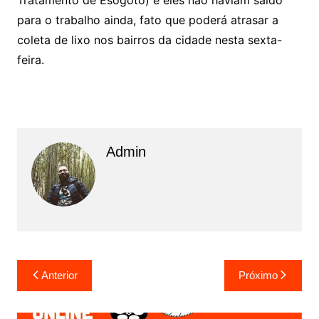
para o trabalho ainda, fato que poderá atrasar a
coleta de lixo nos bairros da cidade nesta sexta-
feira.
Admin
N
Anterior
Próximo
a
v