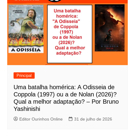
e
g
a
ç
ã
o
d
e
Principal
P
Uma batalha homérica: A Odisseia de
o
Coppola (1997) ou a de Nolan (2026)?
s
Qual a melhor adaptação? – Por Bruno
t
Yashinishi
Editor Ourinhos Online
31 de julho de 2026