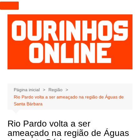
I
r
p
a
r
a
o
c
o
n
t
e
Página inicial
Região
Rio Pardo volta a ser ameaçado na região de Águas de
ú
Santa Bárbara
d
o
Rio Pardo volta a ser
ameaçado na região de Águas