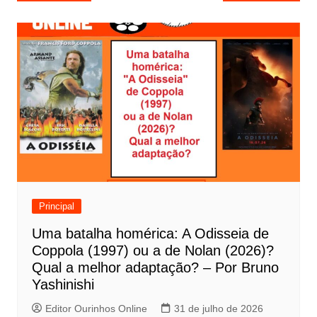
a
v
e
g
a
ç
ã
o
d
e
Principal
P
Uma batalha homérica: A Odisseia de
o
Coppola (1997) ou a de Nolan (2026)?
s
Qual a melhor adaptação? – Por Bruno
t
Yashinishi
Editor Ourinhos Online
31 de julho de 2026