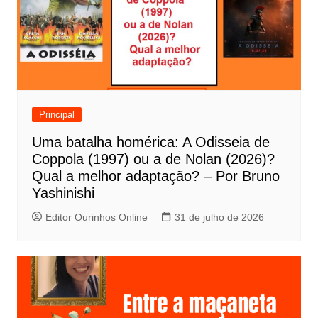
ç
ã
o
d
e
Principal
P
Uma batalha homérica: A Odisseia de
o
Coppola (1997) ou a de Nolan (2026)?
s
Qual a melhor adaptação? – Por Bruno
t
Yashinishi
Editor Ourinhos Online
31 de julho de 2026