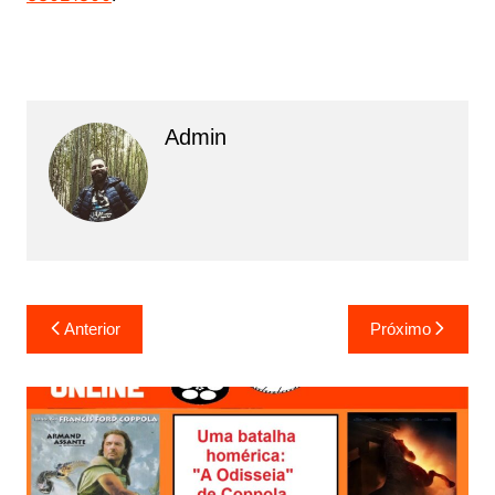
Admin
N
Anterior
Próximo
a
v
e
g
a