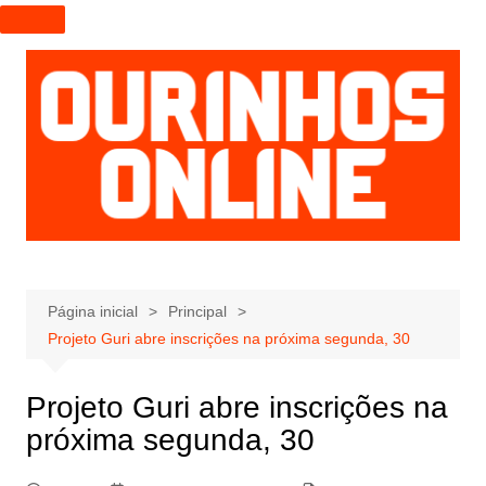
I
r
p
a
r
a
o
c
o
n
t
e
Página inicial
Principal
ú
Projeto Guri abre inscrições na próxima segunda, 30
d
o
Projeto Guri abre inscrições na
próxima segunda, 30