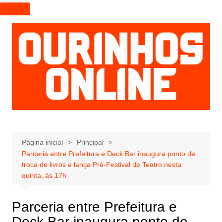
I
r
p
a
r
a
o
c
o
n
t
e
Página inicial
Principal
Parceria entre Prefeitura e Deck Bar inaugura ponto de
ú
troca de livros e lança Pré-Festival de Teatro nesta
d
quinta, às 17h
o
Parceria entre Prefeitura e
Deck Bar inaugura ponto de