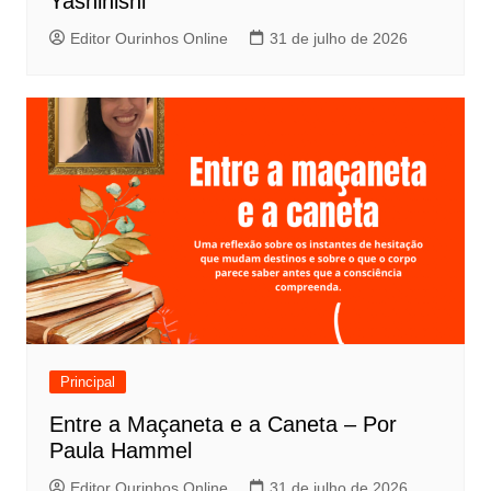
t
Yashinishi
Editor Ourinhos Online
31 de julho de 2026
Principal
Entre a Maçaneta e a Caneta – Por
Paula Hammel
Editor Ourinhos Online
31 de julho de 2026