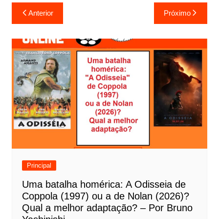
N
Anterior
Próximo
a
v
e
g
a
ç
ã
o
d
e
Principal
P
Uma batalha homérica: A Odisseia de
o
Coppola (1997) ou a de Nolan (2026)?
s
Qual a melhor adaptação? – Por Bruno