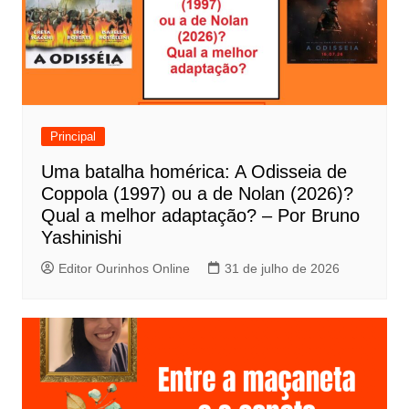
ç
ã
o
d
e
Principal
P
Uma batalha homérica: A Odisseia de
o
Coppola (1997) ou a de Nolan (2026)?
s
Qual a melhor adaptação? – Por Bruno
t
Yashinishi
Editor Ourinhos Online
31 de julho de 2026