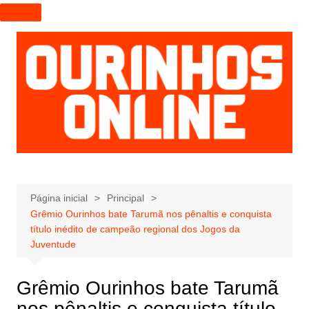
I
r
p
a
r
a
o
c
o
n
t
e
Página inicial
Principal
Grêmio Ourinhos bate Tarumã nos pênaltis e conquista
ú
título inédito de campeão regional dos Jogos da
d
Juventude
o
Grêmio Ourinhos bate Tarumã
nos pênaltis e conquista título