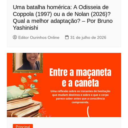
P
Uma batalha homérica: A Odisseia de
o
Coppola (1997) ou a de Nolan (2026)?
s
Qual a melhor adaptação? – Por Bruno
t
Yashinishi
Editor Ourinhos Online
31 de julho de 2026
Principal