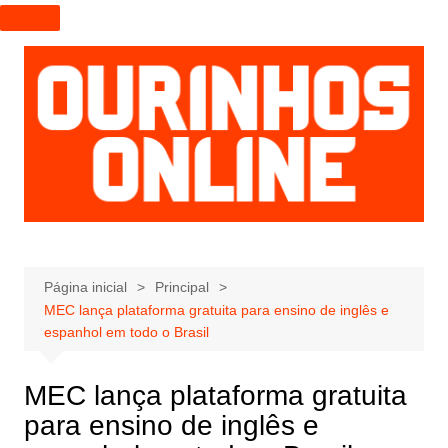
I
r
p
a
r
a
o
c
o
n
t
e
Página inicial
Principal
MEC lança plataforma gratuita para ensino de inglês e
ú
espanhol em todo o Brasil
d
o
MEC lança plataforma gratuita
para ensino de inglês e