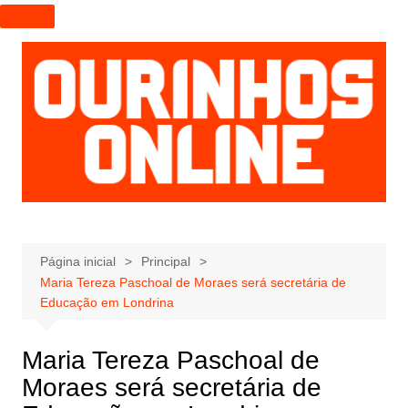
I
r
p
a
r
a
o
c
o
n
t
e
Página inicial
Principal
Maria Tereza Paschoal de Moraes será secretária de
ú
Educação em Londrina
d
o
Maria Tereza Paschoal de
Moraes será secretária de