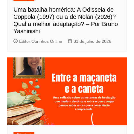
P
Uma batalha homérica: A Odisseia de
o
Coppola (1997) ou a de Nolan (2026)?
s
Qual a melhor adaptação? – Por Bruno
t
Yashinishi
Editor Ourinhos Online
31 de julho de 2026