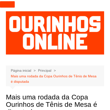
I
r
p
a
r
a
o
c
o
n
t
e
Página inicial
Principal
Mais uma rodada da Copa Ourinhos de Tênis de Mesa
ú
é disputada
d
o
Mais uma rodada da Copa
Ourinhos de Tênis de Mesa é