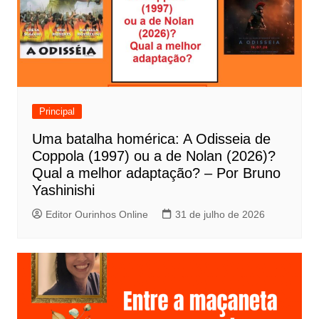
ç
ã
o
d
e
Principal
P
Uma batalha homérica: A Odisseia de
o
Coppola (1997) ou a de Nolan (2026)?
s
Qual a melhor adaptação? – Por Bruno
t
Yashinishi
Editor Ourinhos Online
31 de julho de 2026