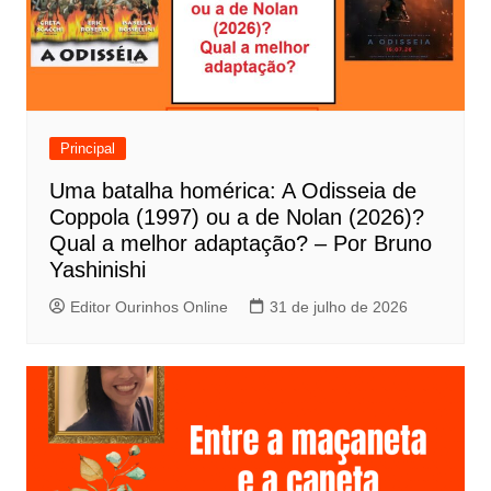
ç
ã
o
d
e
Principal
P
Uma batalha homérica: A Odisseia de
o
Coppola (1997) ou a de Nolan (2026)?
s
Qual a melhor adaptação? – Por Bruno
t
Yashinishi
Editor Ourinhos Online
31 de julho de 2026