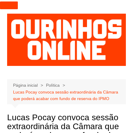
I
r
p
a
r
a
o
c
o
n
t
e
Página inicial
Política
Lucas Pocay convoca sessão extraordinária da Câmara
ú
que poderá acabar com fundo de reserva do IPMO
d
o
Lucas Pocay convoca sessão
extraordinária da Câmara que