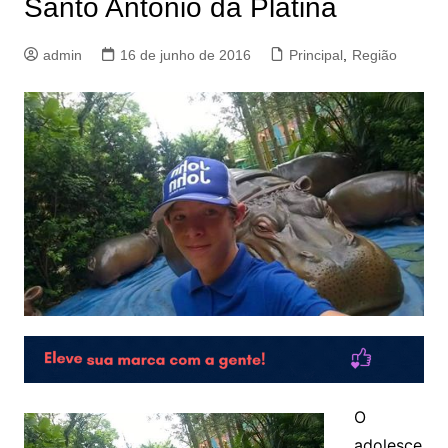
Santo Antônio da Platina
admin
16 de junho de 2016
Principal
,
Região
O
adolesce