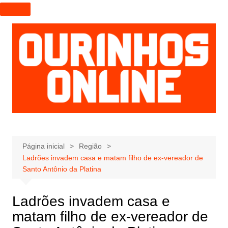
I
r
p
a
r
a
o
c
o
n
t
e
Página inicial
Região
Ladrões invadem casa e matam filho de ex-vereador de
ú
Santo Antônio da Platina
d
o
Ladrões invadem casa e
matam filho de ex-vereador de