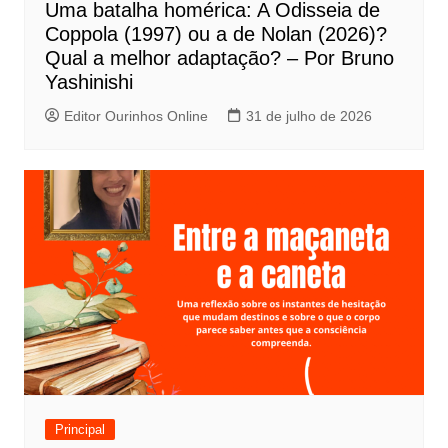
Uma batalha homérica: A Odisseia de
o
Coppola (1997) ou a de Nolan (2026)?
s
Qual a melhor adaptação? – Por Bruno
t
Yashinishi
Editor Ourinhos Online
31 de julho de 2026
Principal