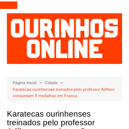
I
r
p
a
r
a
o
c
o
n
t
e
Página inicial
Cidade
Karatecas ourinhenses treinados pelo professor Adílson
ú
conquistam 9 medalhas em Franca
d
o
Karatecas ourinhenses
treinados pelo professor