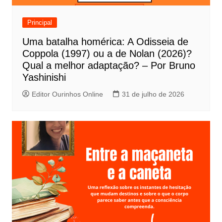
d
e
Principal
P
Uma batalha homérica: A Odisseia de
o
Coppola (1997) ou a de Nolan (2026)?
s
Qual a melhor adaptação? – Por Bruno
t
Yashinishi
Editor Ourinhos Online
31 de julho de 2026