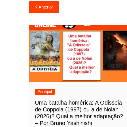
N
Anterior
a
v
e
g
a
ç
ã
o
Principal
d
Uma batalha homérica: A Odisseia
de Coppola (1997) ou a de Nolan
e
(2026)? Qual a melhor adaptação?
P
– Por Bruno Yashinishi