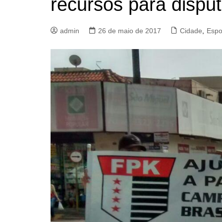
recursos para disput
admin
26 de maio de 2017
Cidade
,
Espo