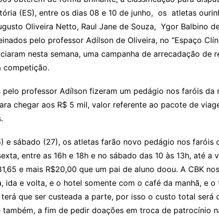
tória (ES), entre os dias 08 e 10 de junho, os atletas ou
gusto Oliveira Netto, Raul Jane de Souza, Ygor Balbino de
einados pelo professor Adílson de Oliveira, no “Espaço Cl
iciaram nesta semana, uma campanha de arrecadação de rec
a competição.
 pelo professor Adílson fizeram um pedágio nos faróis da 
ara chegar aos R$ 5 mil, valor referente ao pacote de viag
.
) e sábado (27), os atletas farão novo pedágio nos faróis 
sexta, entre as 16h e 18h e no sábado das 10 às 13h, até 
81,65 e mais R$20,00 que um pai de aluno doou. A CBK nos
a, ida e volta, e o hotel somente com o café da manhã, e o
, terá que ser custeada a parte, por isso o custo total será
também, a fim de pedir doações em troca de patrocínio n