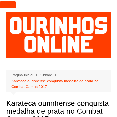
I
r
p
a
r
a
o
c
o
n
t
e
Página inicial
Cidade
Karateca ourinhense conquista medalha de prata no
ú
Combat Games 2017
d
o
Karateca ourinhense conquista
medalha de prata no Combat