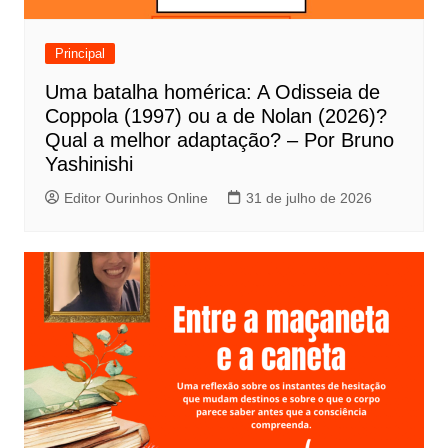
d
e
Principal
P
Uma batalha homérica: A Odisseia de
o
Coppola (1997) ou a de Nolan (2026)?
s
Qual a melhor adaptação? – Por Bruno
t
Yashinishi
Editor Ourinhos Online
31 de julho de 2026