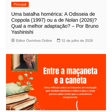
e
Principal
P
Uma batalha homérica: A Odisseia de
o
Coppola (1997) ou a de Nolan (2026)?
s
Qual a melhor adaptação? – Por Bruno
t
Yashinishi
Editor Ourinhos Online
31 de julho de 2026