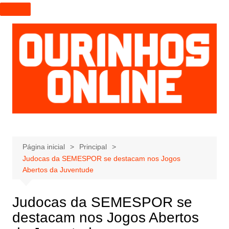
I
r
p
a
r
a
o
c
o
n
t
e
Página inicial
Principal
Judocas da SEMESPOR se destacam nos Jogos
ú
Abertos da Juventude
d
o
Judocas da SEMESPOR se
destacam nos Jogos Abertos