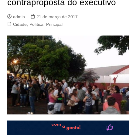
contraproposta do executivo
admin
21 de março de 2017
Cidade
,
Política
,
Principal