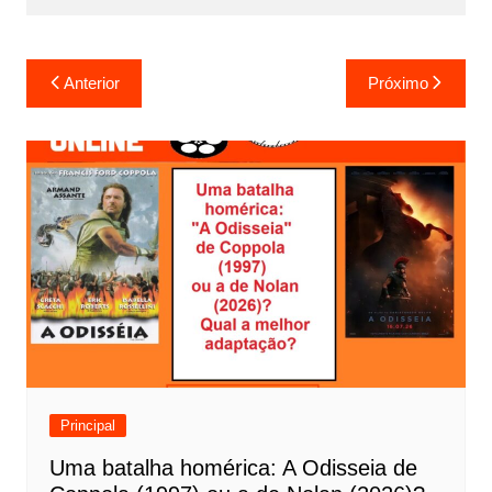
N
Anterior
Próximo
a
v
e
g
a
ç
ã
o
d
e
Principal
P
Uma batalha homérica: A Odisseia de
o