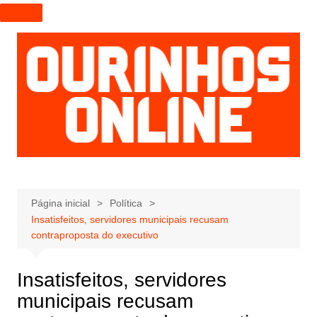
I
r
p
a
r
a
o
c
o
n
t
e
Página inicial
Política
Insatisfeitos, servidores municipais recusam
ú
contraproposta do executivo
d
o
Insatisfeitos, servidores
municipais recusam