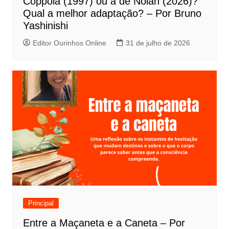
Coppola (1997) ou a de Nolan (2026)?
s
Qual a melhor adaptação? – Por Bruno
t
Yashinishi
Editor Ourinhos Online
31 de julho de 2026
Principal
Entre a Maçaneta e a Caneta – Por