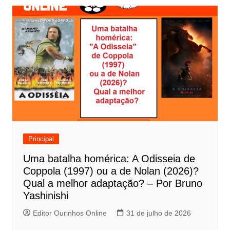
v
e
g
a
ç
ã
o
d
e
Principal
P
Uma batalha homérica: A Odisseia de
o
Coppola (1997) ou a de Nolan (2026)?
s
Qual a melhor adaptação? – Por Bruno
t
Yashinishi
Editor Ourinhos Online
31 de julho de 2026