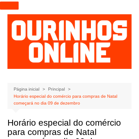
I
r
p
a
r
a
o
c
o
n
t
e
Página inicial
Principal
Horário especial do comércio para compras de Natal
ú
começará no dia 09 de dezembro
d
o
Horário especial do comércio
para compras de Natal