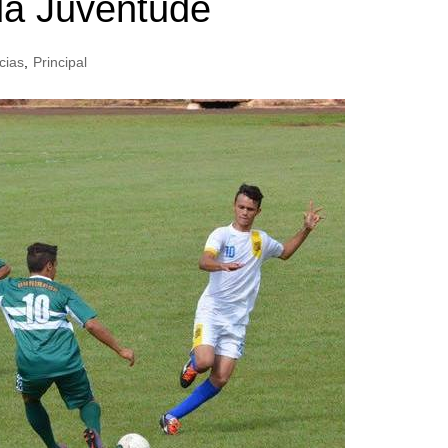
da Juventude
cias
,
Principal