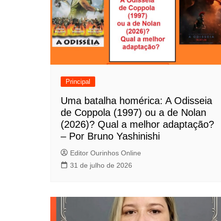
g
a
ç
ã
o
Principal
d
Uma batalha homérica: A Odisseia
de Coppola (1997) ou a de Nolan
e
(2026)? Qual a melhor adaptação?
P
– Por Bruno Yashinishi
o
Editor Ourinhos Online
31 de julho de 2026
s
t