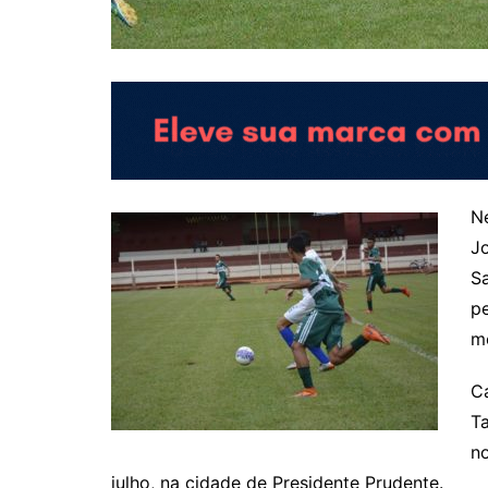
Ne
J
Sa
pe
me
Ca
Ta
n
julho, na cidade de Presidente Prudente.