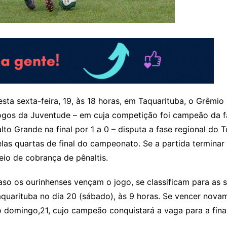
sta sexta-feira, 19, às 18 horas, em Taquarituba, o Grêmi
ogos da Juventude – em cuja competição foi campeão da fa
lto Grande na final por 1 a 0 – disputa a fase regional do 
las quartas de final do campeonato. Se a partida terminar
io de cobrança de pênaltis.
so os ourinhenses vençam o jogo, se classificam para as s
quarituba no dia 20 (sábado), às 9 horas. Se vencer novam
o domingo,21, cujo campeão conquistará a vaga para a fin