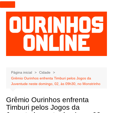
I
r
p
a
r
a
o
c
o
n
t
e
Página inicial
Cidade
Grêmio Ourinhos enfrenta Timburi pelos Jogos da
ú
Juventude neste domingo, 02, às 09h30, no Monstrinho
d
o
Grêmio Ourinhos enfrenta
Timburi pelos Jogos da