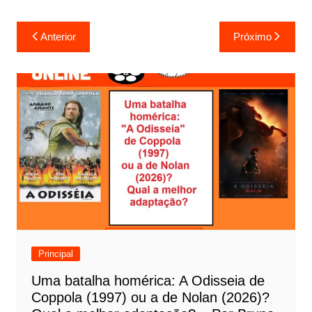
N
Anterior
Próximo
a
v
e
g
a
ç
ã
o
d
e
Principal
P
Uma batalha homérica: A Odisseia de
o
Coppola (1997) ou a de Nolan (2026)?
s