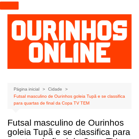
I
r
p
a
r
a
o
c
o
n
t
e
Página inicial
Cidade
Futsal masculino de Ourinhos goleia Tupã e se classifica
ú
para quartas de final da Copa TV TEM
d
o
Futsal masculino de Ourinhos
goleia Tupã e se classifica para