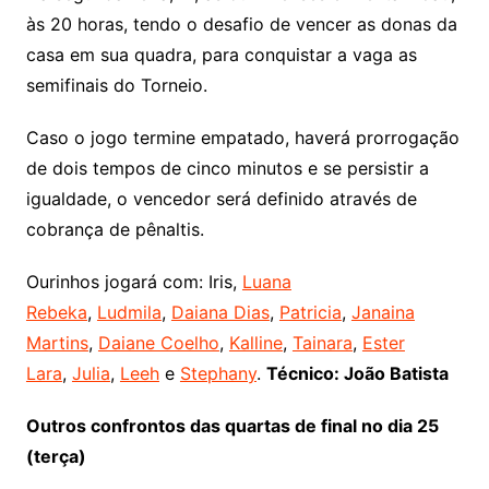
às 20 horas, tendo o desafio de vencer as donas da
casa em sua quadra, para conquistar a vaga as
semifinais do Torneio.
Caso o jogo termine empatado, haverá prorrogação
de dois tempos de cinco minutos e se persistir a
igualdade, o vencedor será definido através de
cobrança de pênaltis.
Ourinhos jogará com: Iris,
Luana
Rebeka
,
Ludmila
,
Daiana Dias
,
Patricia
,
Janaina
Martins
,
Daiane Coelho
,
Kalline
,
Tainara
,
Ester
Lara
,
Julia
,
Leeh
e
Stephany
.
Técnico: João Batista
Outros confrontos das quartas de final no dia 25
(terça)