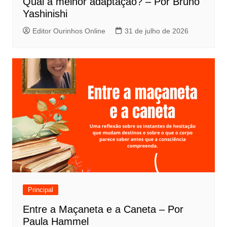
Qual a melhor adaptação? – Por Bruno
t
Yashinishi
Editor Ourinhos Online
31 de julho de 2026
Principal
Entre a Maçaneta e a Caneta – Por
Paula Hammel