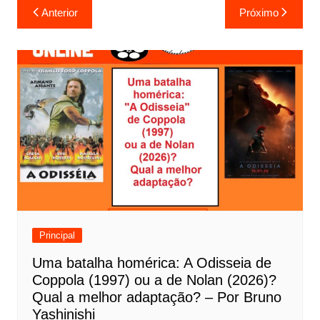
N
Anterior
Próximo
a
v
e
g
a
ç
ã
o
d
e
Principal
P
Uma batalha homérica: A Odisseia de
o
Coppola (1997) ou a de Nolan (2026)?
s
Qual a melhor adaptação? – Por Bruno
t
Yashinishi