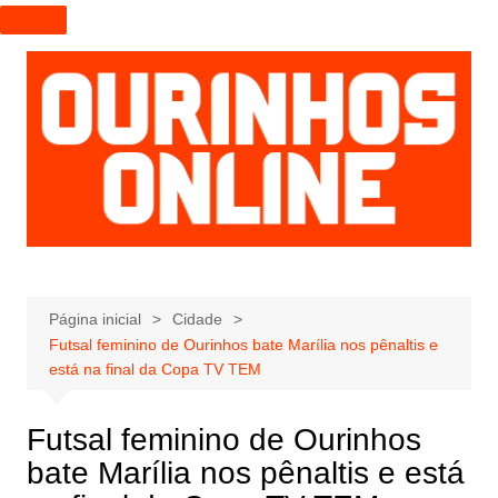
I
r
p
a
r
a
o
c
o
n
t
e
Página inicial
Cidade
Futsal feminino de Ourinhos bate Marília nos pênaltis e
ú
está na final da Copa TV TEM
d
o
Futsal feminino de Ourinhos
bate Marília nos pênaltis e está