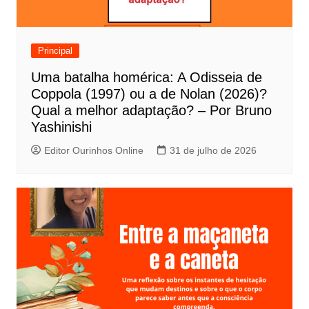
o
d
e
Principal
P
Uma batalha homérica: A Odisseia de
o
Coppola (1997) ou a de Nolan (2026)?
s
Qual a melhor adaptação? – Por Bruno
t
Yashinishi
Editor Ourinhos Online
31 de julho de 2026