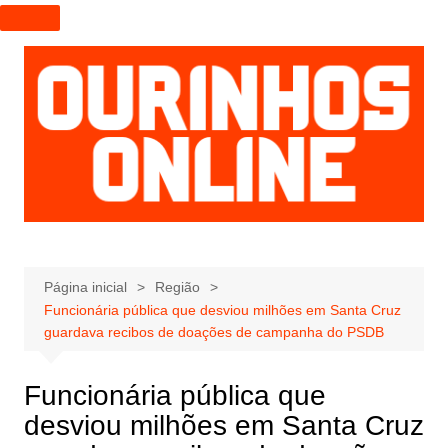
I
r
p
a
r
a
o
c
o
n
t
e
Página inicial
Região
Funcionária pública que desviou milhões em Santa Cruz
ú
guardava recibos de doações de campanha do PSDB
d
o
Funcionária pública que
desviou milhões em Santa Cruz