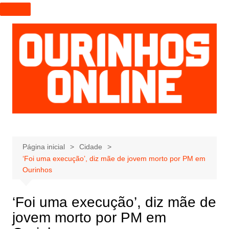
I
r
p
a
r
a
o
c
o
n
t
e
Página inicial
Cidade
‘Foi uma execução’, diz mãe de jovem morto por PM em
ú
Ourinhos
d
o
‘Foi uma execução’, diz mãe de
jovem morto por PM em