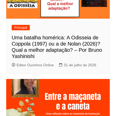
ã
o
d
e
Principal
P
Uma batalha homérica: A Odisseia de
o
Coppola (1997) ou a de Nolan (2026)?
s
Qual a melhor adaptação? – Por Bruno
t
Yashinishi
Editor Ourinhos Online
31 de julho de 2026