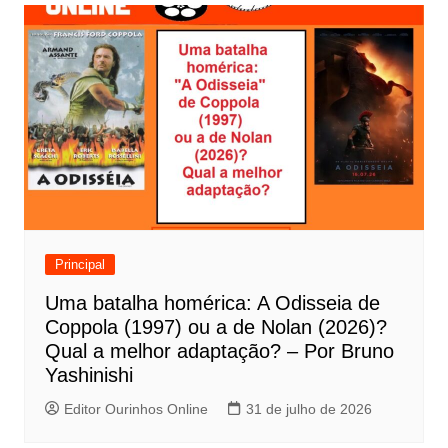
v
e
g
a
ç
ã
o
d
e
Principal
P
Uma batalha homérica: A Odisseia de
o
Coppola (1997) ou a de Nolan (2026)?
s
Qual a melhor adaptação? – Por Bruno
t
Yashinishi
Editor Ourinhos Online
31 de julho de 2026