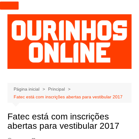
I
r
p
a
r
a
o
c
o
n
t
e
Página inicial
Principal
ú
Fatec está com inscrições abertas para vestibular 2017
d
o
Fatec está com inscrições
abertas para vestibular 2017