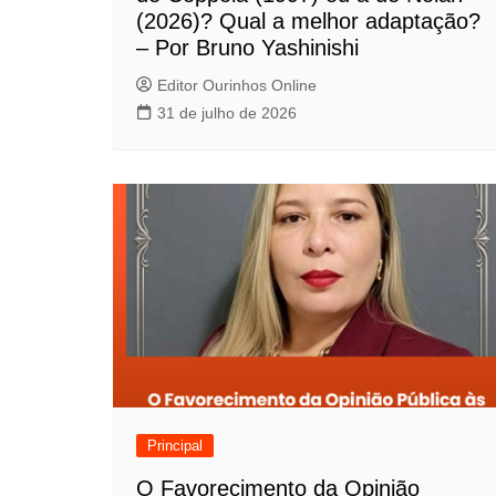
e
(2026)? Qual a melhor adaptação?
P
– Por Bruno Yashinishi
o
Editor Ourinhos Online
31 de julho de 2026
s
t
Principal
O Favorecimento da Opinião