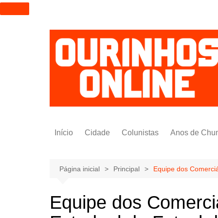
I
r
p
a
r
a
o
c
o
n
t
Início
Cidade
Colunistas
Anos de Chu
e
ú
Alexandre Padilha
d
Pedro Saldida
Página inicial
Principal
Equipe dos Comerciár
o
Nilto Tatto
Equipe dos Comerciá
Bruno Yashinishi