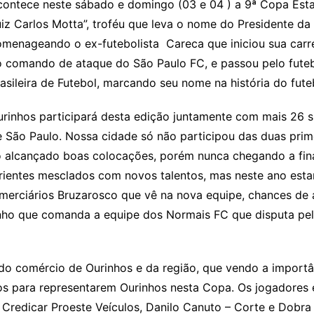
ontece neste sábado e domingo (03 e 04 ) a 9ª Copa Estad
iz Carlos Motta”, troféu que leva o nome do Presidente da
omenageando o ex-futebolista Careca que iniciou sua carr
o comando de ataque do São Paulo FC, e passou pelo futeb
asileira de Futebol, marcando seu nome na história do futeb
rinhos participará desta edição juntamente com mais 26 s
e São Paulo. Nossa cidade só não participou das duas pri
 alcançado boas colocações, porém nunca chegando a fin
rientes mesclados com novos talentos, mas neste ano es
omerciários Bruzarosco que vê na nova equipe, chances de
zinho que comanda a equipe dos Normais FC que disputa p
o comércio de Ourinhos e da região, que vendo a importâ
rios para representarem Ourinhos nesta Copa. Os jogadores
 – Credicar Proeste Veículos, Danilo Canuto – Corte e Dobr