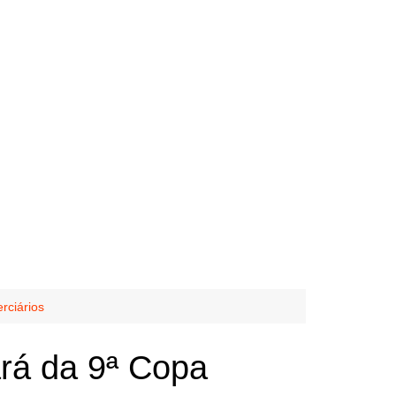
rciários
ará da 9ª Copa