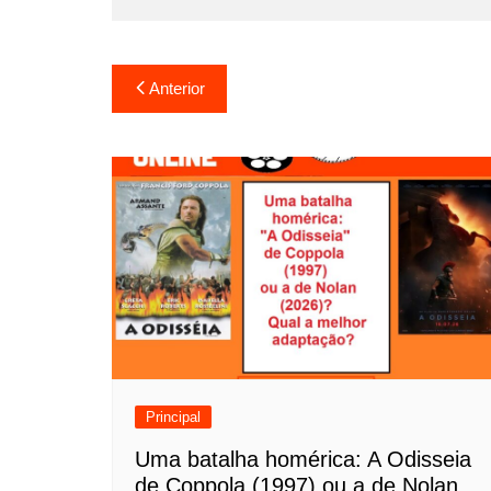
N
Anterior
a
v
e
g
a
ç
ã
o
Principal
d
Uma batalha homérica: A Odisseia
de Coppola (1997) ou a de Nolan