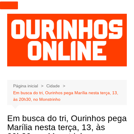
I
r
p
a
r
a
o
c
o
n
t
e
Página inicial
Cidade
Em busca do tri, Ourinhos pega Marília nesta terça, 13,
ú
às 20h30, no Monstrinho
d
o
Em busca do tri, Ourinhos pega
Marília nesta terça, 13, às