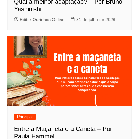
s
Qual a melhor adaptação? – Por Bruno
t
Yashinishi
Editor Ourinhos Online
31 de julho de 2026
Principal
Entre a Maçaneta e a Caneta – Por
Paula Hammel