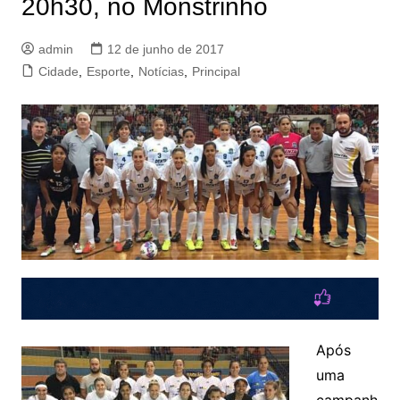
20h30, no Monstrinho
admin
12 de junho de 2017
Cidade
,
Esporte
,
Notícias
,
Principal
Após
uma
campanh