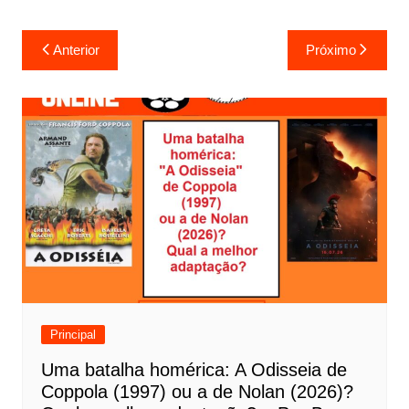
N
Anterior
Próximo
a
v
e
g
a
ç
ã
o
d
e
Principal
P
Uma batalha homérica: A Odisseia de
o
Coppola (1997) ou a de Nolan (2026)?