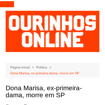
I
r
p
a
r
a
o
c
o
n
t
e
Página inicial
Política
ú
Dona Marisa, ex-primeira-dama, morre em SP
d
o
Dona Marisa, ex-primeira-
dama, morre em SP