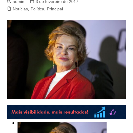
admin
3 de fevereiro de 2017
Notícias
,
Política
,
Principal