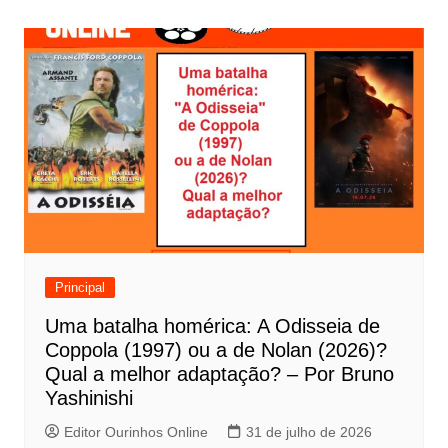
v
e
g
a
ç
ã
o
d
e
Principal
P
Uma batalha homérica: A Odisseia de
o
Coppola (1997) ou a de Nolan (2026)?
s
Qual a melhor adaptação? – Por Bruno
t
Yashinishi
Editor Ourinhos Online
31 de julho de 2026