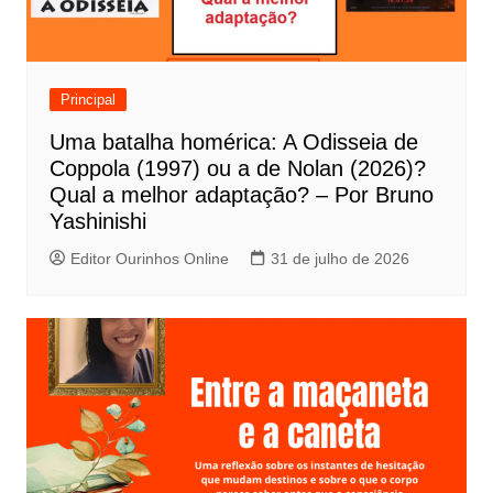
o
d
e
Principal
P
Uma batalha homérica: A Odisseia de
o
Coppola (1997) ou a de Nolan (2026)?
s
Qual a melhor adaptação? – Por Bruno
t
Yashinishi
Editor Ourinhos Online
31 de julho de 2026