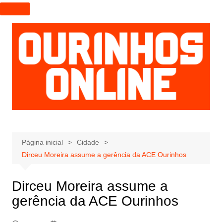
I
r
p
a
r
a
o
c
o
n
t
e
Página inicial
Cidade
ú
Dirceu Moreira assume a gerência da ACE Ourinhos
d
o
Dirceu Moreira assume a
gerência da ACE Ourinhos