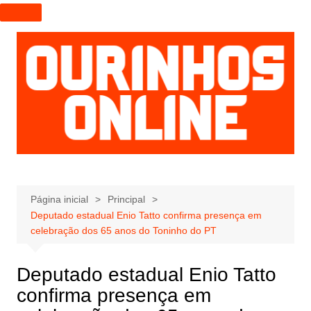
I
r
p
a
r
a
o
c
o
n
t
e
Página inicial
Principal
Deputado estadual Enio Tatto confirma presença em
ú
celebração dos 65 anos do Toninho do PT
d
o
Deputado estadual Enio Tatto
confirma presença em