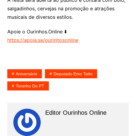
A festa será aberta ao público e contará com bolo,
salgadinhos, cervejas na promoção e atrações
musicais de diversos estilos.
Apoie o Ourinhos.Online ⬇️
https://apoia.se/ourinhosonline
Aniversário
Deputado Enio Tatto
Toninho Do PT
Editor Ourinhos Online