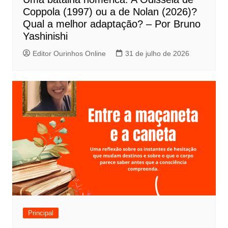
o
Coppola (1997) ou a de Nolan (2026)?
s
Qual a melhor adaptação? – Por Bruno
t
Yashinishi
Editor Ourinhos Online
31 de julho de 2026
Principal