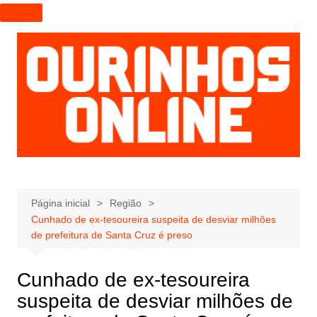
I
r
p
a
r
a
o
c
o
n
t
e
Página inicial
Região
Cunhado de ex-tesoureira suspeita de desviar milhões
ú
de prefeitura de Santa Cruz é preso
d
o
Cunhado de ex-tesoureira
suspeita de desviar milhões de