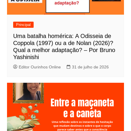
o
d
e
Principal
P
Uma batalha homérica: A Odisseia de
o
Coppola (1997) ou a de Nolan (2026)?
s
Qual a melhor adaptação? – Por Bruno
t
Yashinishi
Editor Ourinhos Online
31 de julho de 2026