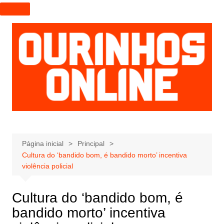
I
r
p
a
r
a
o
c
o
n
t
e
Página inicial
Principal
Cultura do ‘bandido bom, é bandido morto’ incentiva
ú
violência policial
d
o
Cultura do ‘bandido bom, é
bandido morto’ incentiva