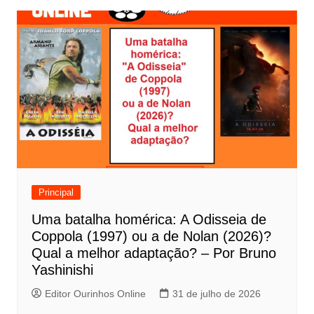
v
e
g
a
ç
ã
o
d
e
Principal
P
Uma batalha homérica: A Odisseia de
o
Coppola (1997) ou a de Nolan (2026)?
s
Qual a melhor adaptação? – Por Bruno
t
Yashinishi
Editor Ourinhos Online
31 de julho de 2026