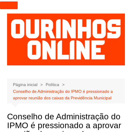
I
r
p
a
r
a
o
c
o
n
t
e
Página inicial
Política
Conselho de Administração do IPMO é pressionado a
ú
aprovar reunião dos caixas da Previdência Municipal
d
o
Conselho de Administração do
IPMO é pressionado a aprovar