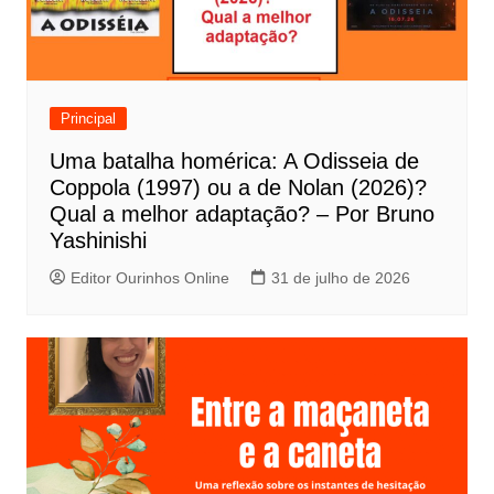
ã
o
d
e
Principal
P
Uma batalha homérica: A Odisseia de
o
Coppola (1997) ou a de Nolan (2026)?
s
Qual a melhor adaptação? – Por Bruno
t
Yashinishi
Editor Ourinhos Online
31 de julho de 2026