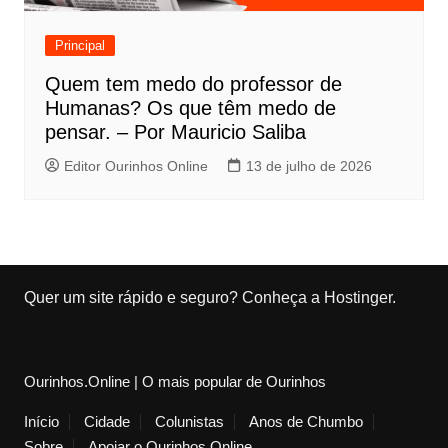
Principal
Quem tem medo do professor de
Humanas? Os que têm medo de
pensar. – Por Mauricio Saliba
Editor Ourinhos Online
13 de julho de 2026
Quer um site rápido e seguro?
Conheça a Hostinger
.
Ourinhos.Online | O mais popular de Ourinhos
Início
Cidade
Colunistas
Anos de Chumbo
Sobre
Apoiar o Ourinhos.Online