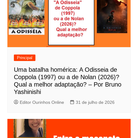
a
ç
ã
o
d
e
Principal
P
Uma batalha homérica: A Odisseia de
o
Coppola (1997) ou a de Nolan (2026)?
s
Qual a melhor adaptação? – Por Bruno
t
Yashinishi
Editor Ourinhos Online
31 de julho de 2026