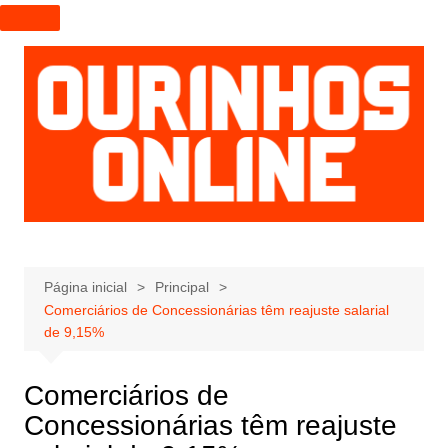
I
r
p
a
r
a
o
c
o
n
t
e
Página inicial
Principal
Comerciários de Concessionárias têm reajuste salarial
ú
de 9,15%
d
o
Comerciários de
Concessionárias têm reajuste