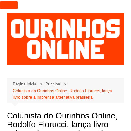
I
r
p
a
r
a
o
c
o
n
t
e
Página inicial
Principal
Colunista do Ourinhos.Online, Rodolfo Fiorucci, lança
ú
livro sobre a imprensa alternativa brasileira
d
o
Colunista do Ourinhos.Online,
Rodolfo Fiorucci, lança livro