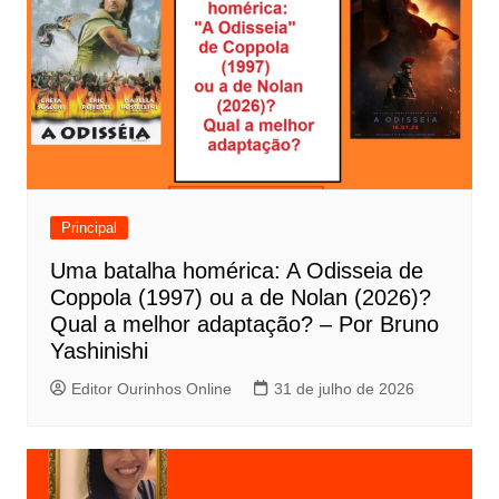
g
a
ç
ã
o
d
e
Principal
P
Uma batalha homérica: A Odisseia de
o
Coppola (1997) ou a de Nolan (2026)?
s
Qual a melhor adaptação? – Por Bruno
t
Yashinishi
Editor Ourinhos Online
31 de julho de 2026