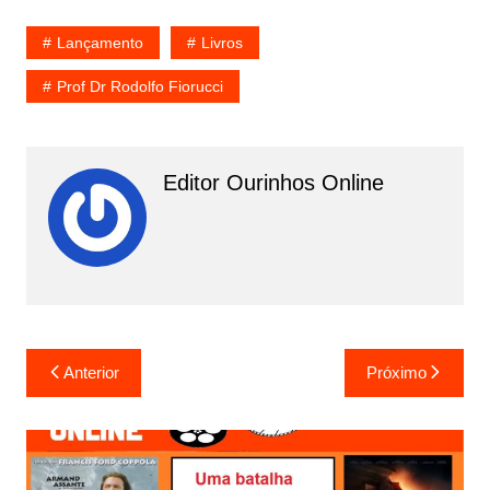
Lançamento
Livros
Prof Dr Rodolfo Fiorucci
Editor Ourinhos Online
N
Anterior
Próximo
a
v
e