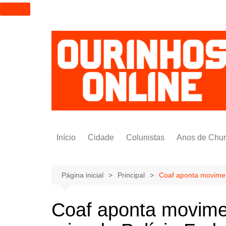
I
r
p
a
r
a
o
c
o
n
t
Início
Cidade
Colunistas
Anos de Chu
e
ú
Alexandre Padilha
d
Pedro Saldida
Página inicial
Principal
Coaf aponta moviment
o
Nilto Tatto
Coaf aponta movimen
Bruno Yashinishi