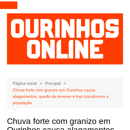
I
r
p
a
r
a
o
c
o
n
t
e
Página inicial
Principal
Chuva forte com granizo em Ourinhos causa
ú
alagamentos, queda de árvores e traz transtornos a
d
população
o
Chuva forte com granizo em
Ourinhos causa alagamentos,