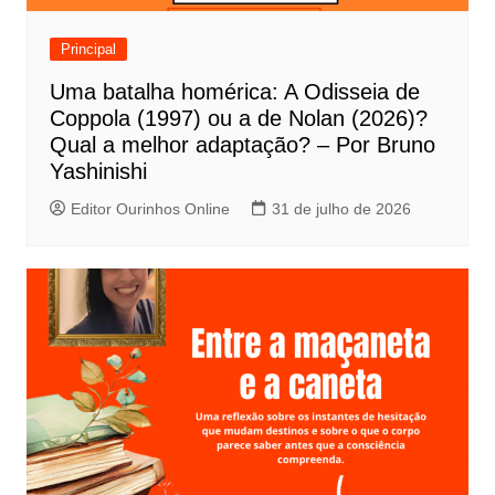
d
e
Principal
P
Uma batalha homérica: A Odisseia de
o
Coppola (1997) ou a de Nolan (2026)?
s
Qual a melhor adaptação? – Por Bruno
t
Yashinishi
Editor Ourinhos Online
31 de julho de 2026