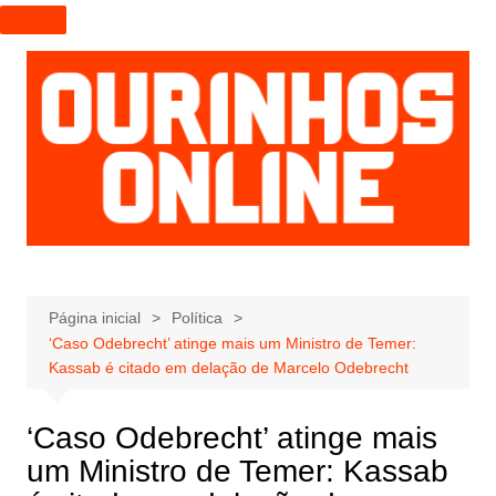
I
r
p
a
r
a
o
c
o
n
t
e
Página inicial
Política
‘Caso Odebrecht’ atinge mais um Ministro de Temer:
ú
Kassab é citado em delação de Marcelo Odebrecht
d
o
‘Caso Odebrecht’ atinge mais
um Ministro de Temer: Kassab