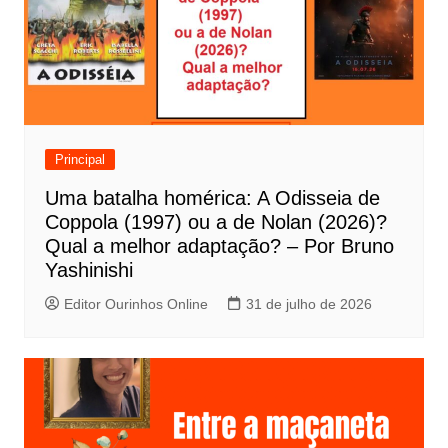
ç
ã
o
d
e
Principal
P
Uma batalha homérica: A Odisseia de
o
Coppola (1997) ou a de Nolan (2026)?
s
Qual a melhor adaptação? – Por Bruno
t
Yashinishi
Editor Ourinhos Online
31 de julho de 2026