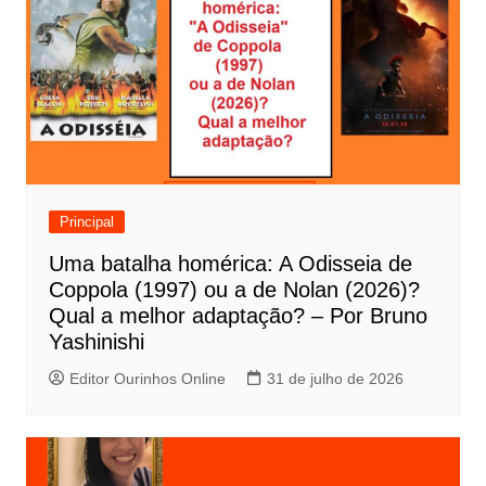
g
a
ç
ã
o
d
e
Principal
P
Uma batalha homérica: A Odisseia de
o
Coppola (1997) ou a de Nolan (2026)?
s
Qual a melhor adaptação? – Por Bruno
t
Yashinishi
Editor Ourinhos Online
31 de julho de 2026