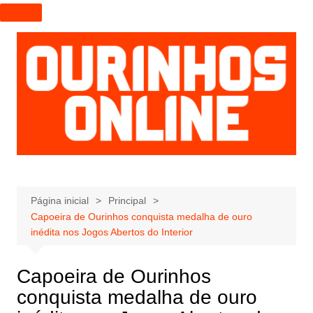
I
r
p
a
r
a
o
c
o
n
t
e
Página inicial
Principal
Capoeira de Ourinhos conquista medalha de ouro
ú
inédita nos Jogos Abertos do Interior
d
o
Capoeira de Ourinhos
conquista medalha de ouro