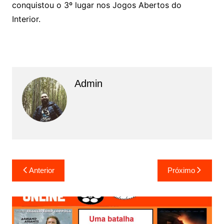
conquistou o 3º lugar nos Jogos Abertos do
Interior.
Admin
N
Anterior
Próximo
a
v
e