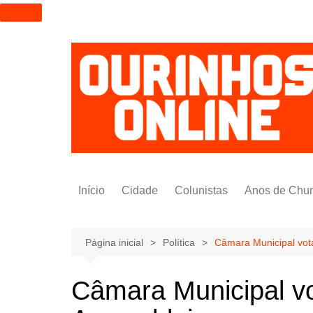
I
r
p
a
r
a
o
c
o
n
t
Início
Cidade
Colunistas
Anos de Chu
e
ú
Alexandre Padilha
d
Pedro Saldida
Página inicial
Política
Câmara Municipal vota
o
Nilto Tatto
Câmara Municipal vo
Bruno Yashinishi