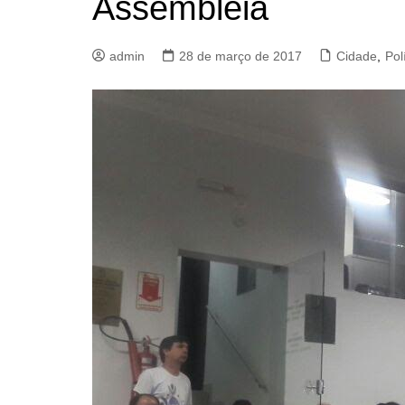
Assembleia
admin
28 de março de 2017
Cidade
,
Pol