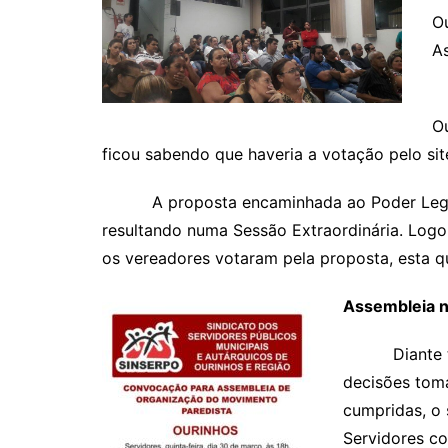
Ou
A
A
Ou
ficou sabendo que haveria a votação pelo si
A proposta encaminhada ao Poder Legislati
resultando numa Sessão Extraordinária. Logo
os vereadores votaram pela proposta, esta q
Assembleia n
Diante tal a
decisões tom
cumpridas, o 
Servidores co