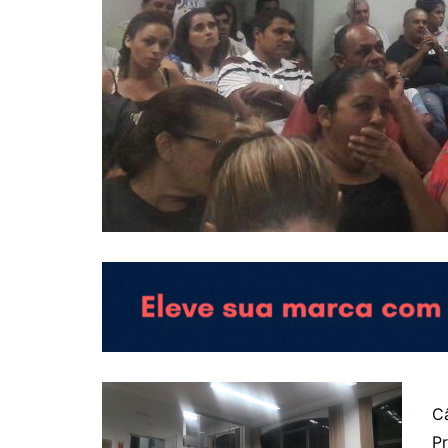
Câ
Pr