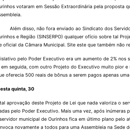
rinhos votaram em Sessão Extraordinária pela proposta que
ssembleia.
lém disso, não fora enviado ao Sindicato dos Servidore
rinhos e Região (SINSERPO) qualquer ofício sobre tal Pro
te oficial da Câmara Municipal. Site este que também não 
vo pelo Poder Executivo era um aumento de 2% nos salár
 em seguida, com outro Projeto do Executivo muito pior e
ue oferecia 500 reais de bônus a serem pagos apenas uma 
esta quinta, 30
provação deste Projeto de Lei que nada valoriza o serv
adas pelo Poder Executivo. Mais uma vez, após inúmeras 
servidor municipal de Ourinhos fica em último plano pelo a
nvoca novamente a todos para uma Assembleia na Sede do Si