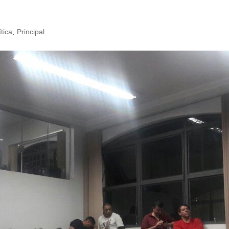
ítica
,
Principal