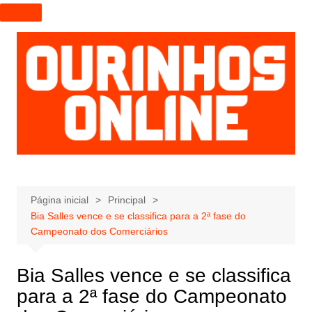
I
r
p
a
r
a
o
c
o
n
t
e
Página inicial
Principal
Bia Salles vence e se classifica para a 2ª fase do
ú
Campeonato dos Comerciários
d
o
Bia Salles vence e se classifica
para a 2ª fase do Campeonato