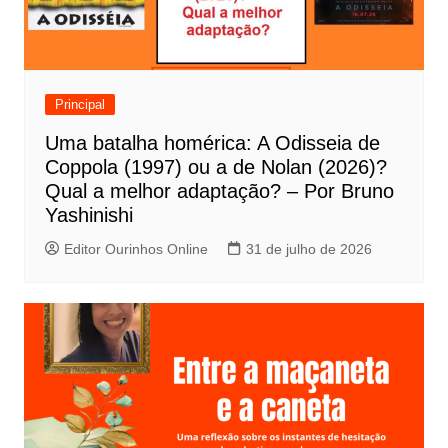
ã
o
d
e
Principal
P
Uma batalha homérica: A Odisseia de
o
Coppola (1997) ou a de Nolan (2026)?
s
Qual a melhor adaptação? – Por Bruno
t
Yashinishi
Editor Ourinhos Online
31 de julho de 2026