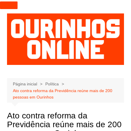
I
r
p
a
r
a
o
c
o
n
t
e
Página inicial
Política
Ato contra reforma da Previdência reúne mais de 200
ú
pessoas em Ourinhos
d
o
Ato contra reforma da
Previdência reúne mais de 200