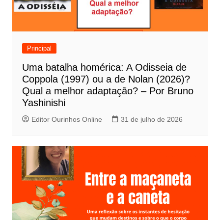
o
d
e
Principal
P
Uma batalha homérica: A Odisseia de
o
Coppola (1997) ou a de Nolan (2026)?
s
Qual a melhor adaptação? – Por Bruno
t
Yashinishi
Editor Ourinhos Online
31 de julho de 2026