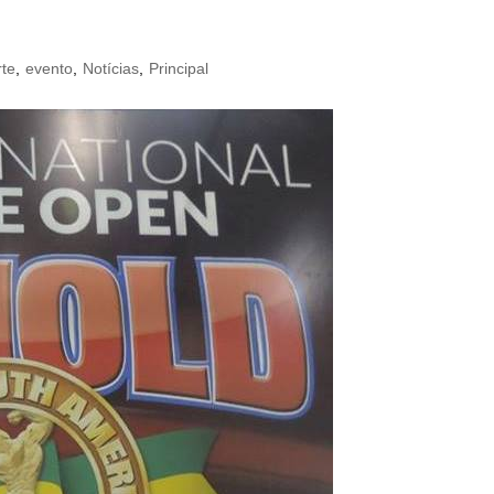
te
,
evento
,
Notícias
,
Principal