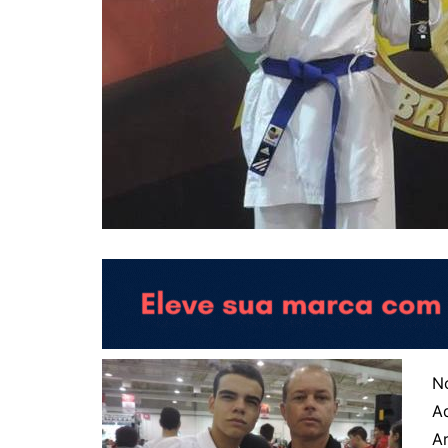
No
Ad
Ar