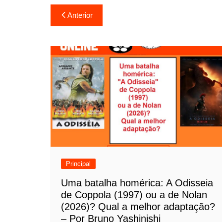
N
Anterior
a
v
e
g
a
ç
ã
o
Principal
d
Uma batalha homérica: A Odisseia
de Coppola (1997) ou a de Nolan
e
(2026)? Qual a melhor adaptação?
P
– Por Bruno Yashinishi