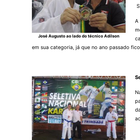
S
A
mo
José Augusto ao lado do técnico Adílson
ca
em sua categoria, já que no ano passado fico
S
Na
pa
d
ac