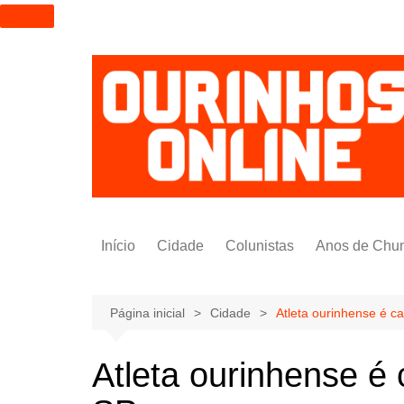
I
r
p
a
r
a
o
c
o
n
t
Início
Cidade
Colunistas
Anos de Chu
e
ú
Alexandre Padilha
d
Pedro Saldida
Página inicial
Cidade
Atleta ourinhense é c
o
Nilto Tatto
Atleta ourinhense é
Bruno Yashinishi