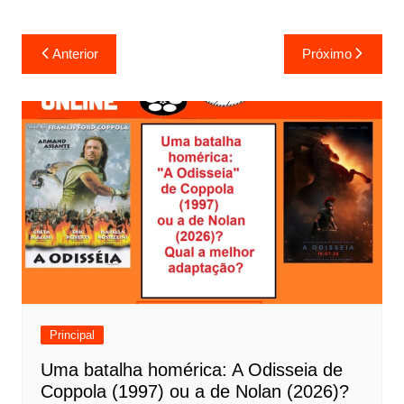
N
Anterior
Próximo
a
v
e
g
a
ç
ã
o
d
e
Principal
P
Uma batalha homérica: A Odisseia de
o
Coppola (1997) ou a de Nolan (2026)?