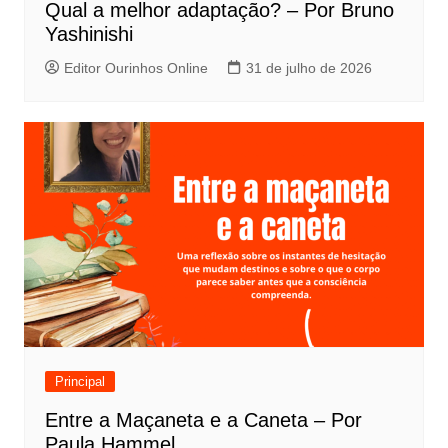
s
Qual a melhor adaptação? – Por Bruno
t
Yashinishi
Editor Ourinhos Online
31 de julho de 2026
Principal
Entre a Maçaneta e a Caneta – Por
Paula Hammel