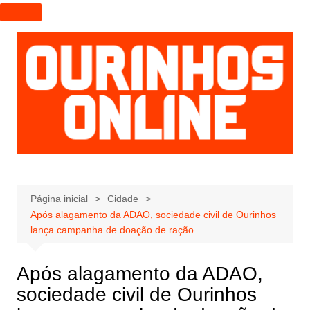
I
r
p
a
r
a
o
c
o
n
t
e
Página inicial
Cidade
Após alagamento da ADAO, sociedade civil de Ourinhos
ú
lança campanha de doação de ração
d
o
Após alagamento da ADAO,
sociedade civil de Ourinhos