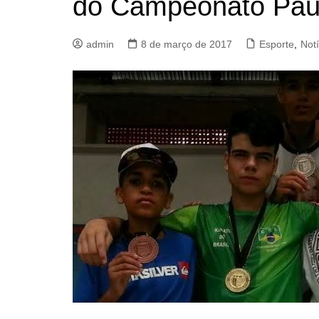
do Campeonato Paul
admin
8 de março de 2017
Esporte
,
Notí