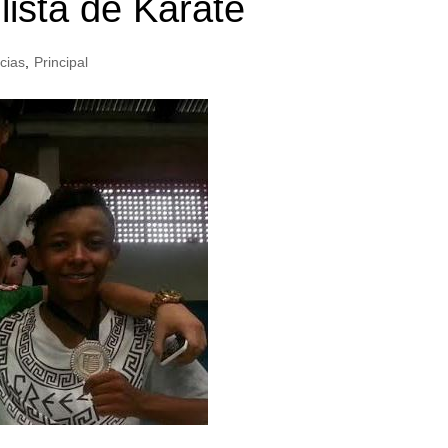
ista de Karatê
cias
,
Principal