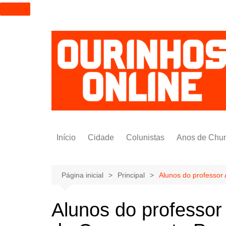
I
r
p
a
r
a
o
c
o
n
t
Início
Cidade
Colunistas
Anos de Chu
e
ú
Alexandre Padilha
d
Pedro Saldida
Página inicial
Principal
Alunos do professor
o
Nilto Tatto
Alunos do professor
Bruno Yashinishi