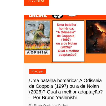
Anterior
a
v
e
g
a
ç
ã
o
Principal
d
Uma batalha homérica: A Odisseia
de Coppola (1997) ou a de Nolan
e
(2026)? Qual a melhor adaptação?
P
– Por Bruno Yashinishi
Editor Ourinhos Online