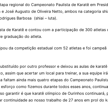
 etapa regional do Campeonato Paulista de Karatê em Presi
 e José Augusto de Oliveira Netto, ambos na categoria shiai
drigues Barbosa (shiai – luta).
sta de Karatê e contou com a participação de 300 atletas
de graduação do atleta.
pou da competição estadual com 52 atletas e foi campeã na
ubstituído por outro professor e deixou as aulas de karatê
o, assim que acertar um local para treinar, a sua equipe ir
da faltam ainda mais quatro etapas do Campeonato Paulist
 esforço como fizemos durante todos esses anos, continuar
osso garantir é que karatê olímpico de Ourinhos continuará,
 continuidade ao nosso trabalho de 27 anos em prol do kar