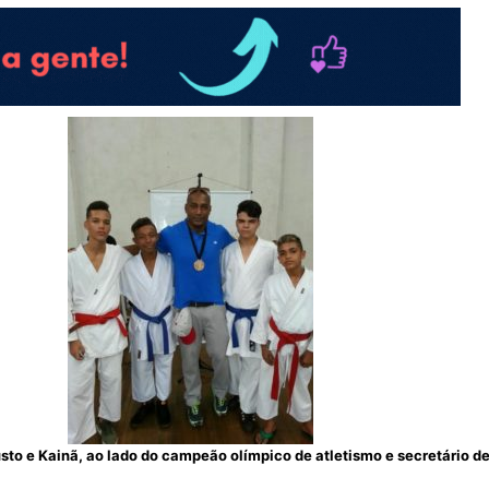
sto e Kainã, ao lado do campeão olímpico de atletismo e secretário de