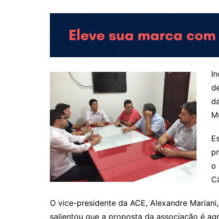
In
d
da
Mu
Es
pr
o 
C
O vice-presidente da ACE, Alexandre Mariani
salientou que a proposta da associação é ag