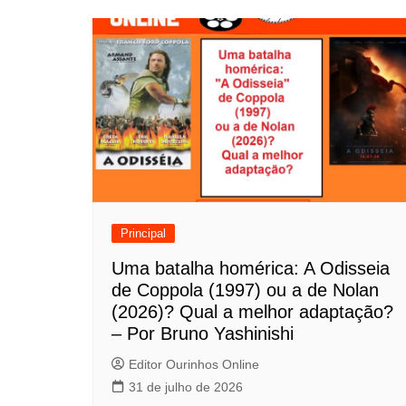
v
e
g
a
ç
ã
o
Principal
d
Uma batalha homérica: A Odisseia
de Coppola (1997) ou a de Nolan
e
(2026)? Qual a melhor adaptação?
P
– Por Bruno Yashinishi
o
Editor Ourinhos Online
31 de julho de 2026