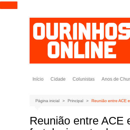
I
r
p
a
r
a
o
c
o
n
t
Início
Cidade
Colunistas
Anos de Chu
e
ú
Alexandre Padilha
d
Pedro Saldida
Página inicial
Principal
Reunião entre ACE e
o
Nilto Tatto
Reunião entre ACE e
Bruno Yashinishi