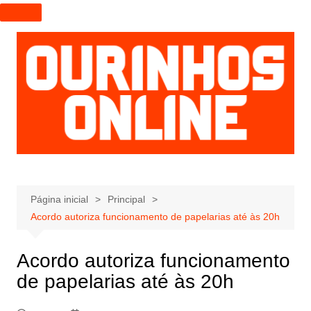
I
r
p
a
r
a
o
c
o
n
t
e
Página inicial
Principal
ú
Acordo autoriza funcionamento de papelarias até às 20h
d
o
Acordo autoriza funcionamento
de papelarias até às 20h