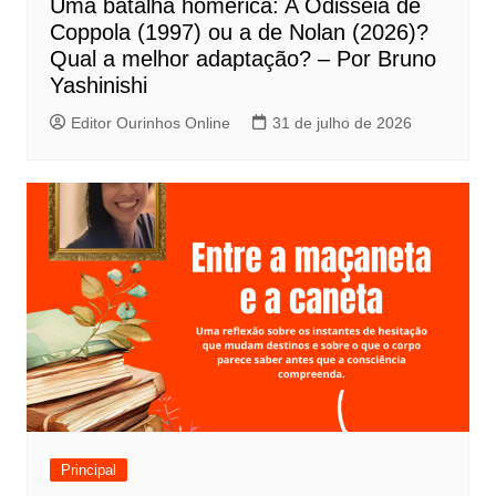
Uma batalha homérica: A Odisseia de
o
Coppola (1997) ou a de Nolan (2026)?
s
Qual a melhor adaptação? – Por Bruno
t
Yashinishi
Editor Ourinhos Online
31 de julho de 2026
Principal