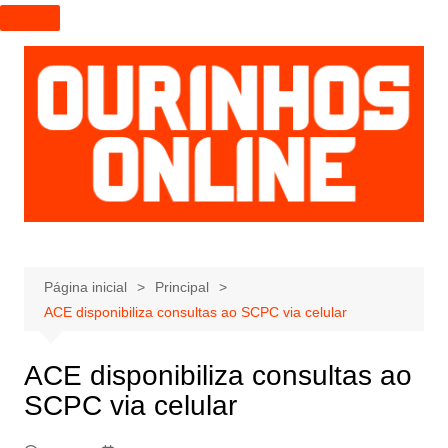
I
r
p
a
r
a
o
c
o
n
t
e
Página inicial
Principal
ú
ACE disponibiliza consultas ao SCPC via celular
d
o
ACE disponibiliza consultas ao
SCPC via celular