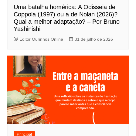
P
Uma batalha homérica: A Odisseia de
o
Coppola (1997) ou a de Nolan (2026)?
s
Qual a melhor adaptação? – Por Bruno
t
Yashinishi
Editor Ourinhos Online
31 de julho de 2026
Principal