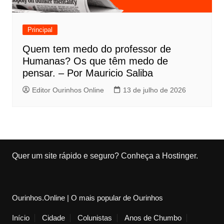
Principal
Quem tem medo do professor de
Humanas? Os que têm medo de
pensar. – Por Mauricio Saliba
Editor Ourinhos Online
13 de julho de 2026
Quer um site rápido e seguro?
Conheça a Hostinger
.
Ourinhos.Online | O mais popular de Ourinhos
Início
Cidade
Colunistas
Anos de Chumbo