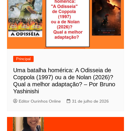
g
a
ç
ã
o
d
e
Principal
P
Uma batalha homérica: A Odisseia de
o
Coppola (1997) ou a de Nolan (2026)?
s
Qual a melhor adaptação? – Por Bruno
t
Yashinishi
Editor Ourinhos Online
31 de julho de 2026