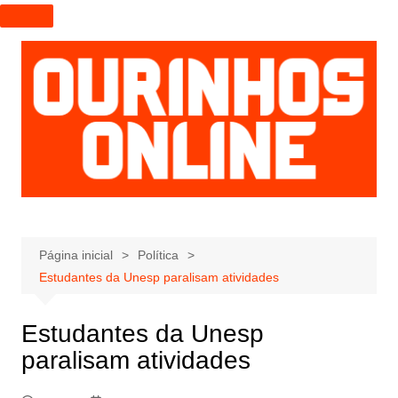
I
r
p
a
r
a
o
c
o
n
t
e
Página inicial
Política
ú
Estudantes da Unesp paralisam atividades
d
o
Estudantes da Unesp
paralisam atividades